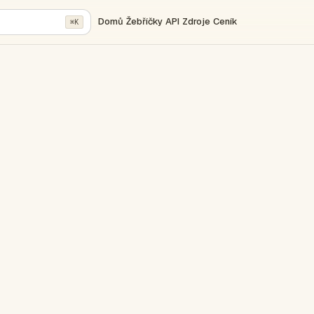
Domů
Žebříčky
API
Zdroje
Ceník
⌘K