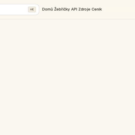
Domů
Žebříčky
API
Zdroje
Ceník
⌘K