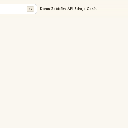
Domů
Žebříčky
API
Zdroje
Ceník
⌘K