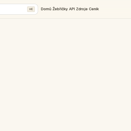
Domů
Žebříčky
API
Zdroje
Ceník
⌘K