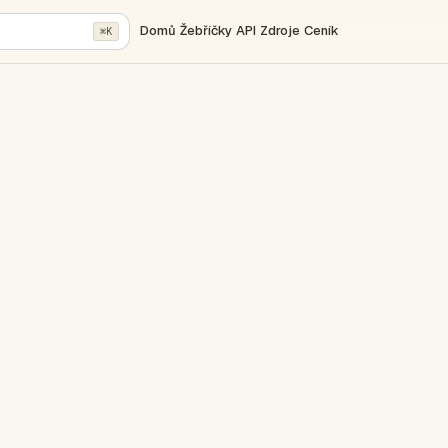
Domů
Žebříčky
API
Zdroje
Ceník
⌘K