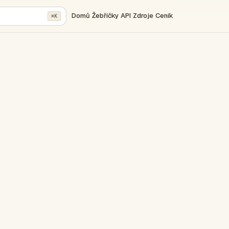
Domů
Žebříčky
API
Zdroje
Ceník
⌘K