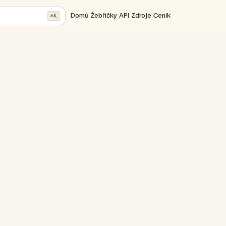
Domů
Žebříčky
API
Zdroje
Ceník
⌘K