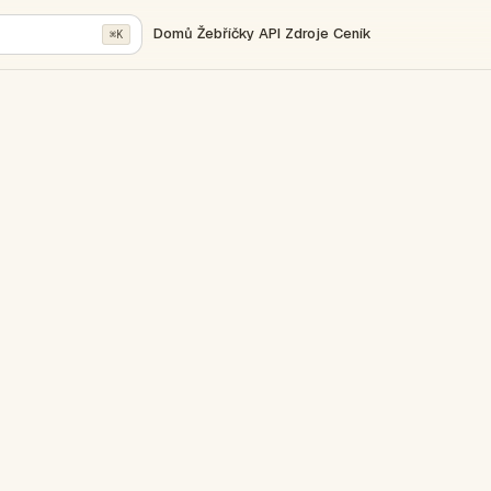
Domů
Žebříčky
API
Zdroje
Ceník
⌘K