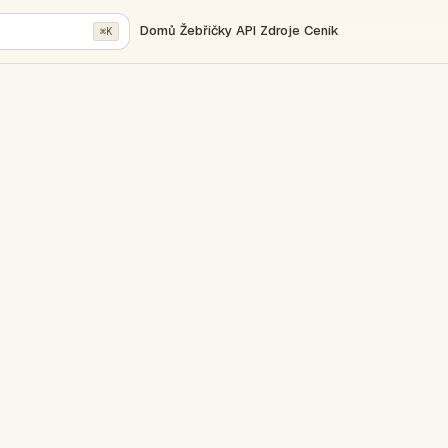
Domů
Žebříčky
API
Zdroje
Ceník
⌘K