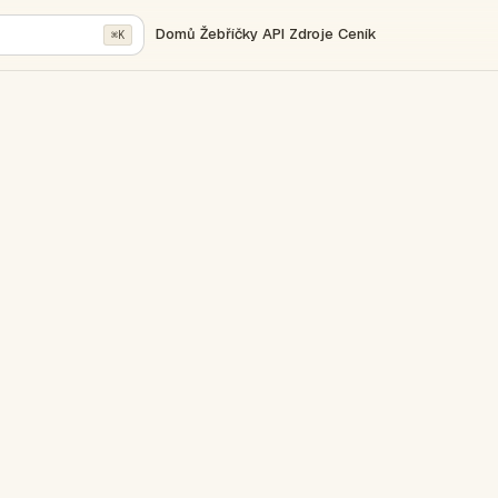
Domů
Žebříčky
API
Zdroje
Ceník
⌘K