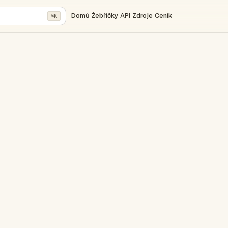
Domů
Žebříčky
API
Zdroje
Ceník
⌘K