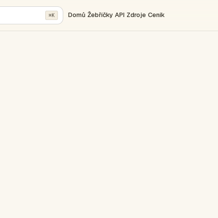
Domů
Žebříčky
API
Zdroje
Ceník
⌘K