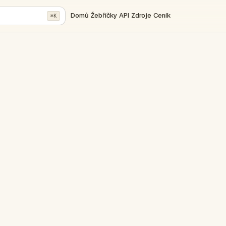
Domů
Žebříčky
API
Zdroje
Ceník
⌘K