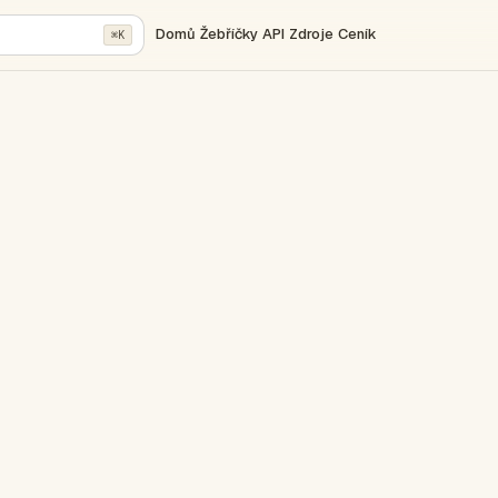
Domů
Žebříčky
API
Zdroje
Ceník
⌘K