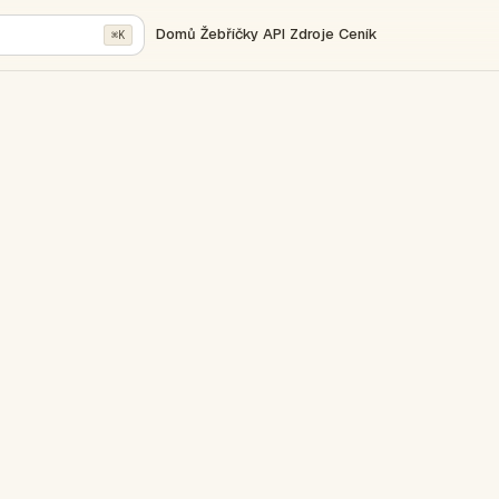
Domů
Žebříčky
API
Zdroje
Ceník
⌘K