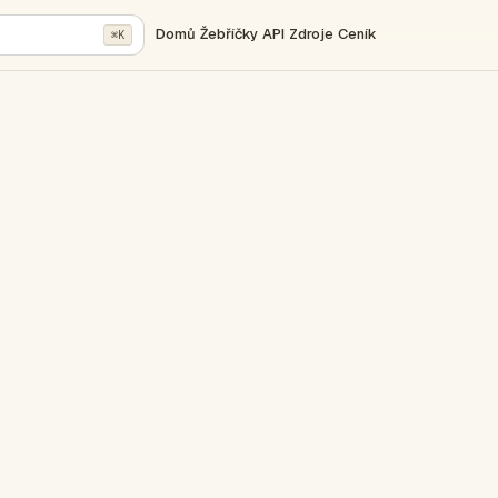
Domů
Žebříčky
API
Zdroje
Ceník
⌘K