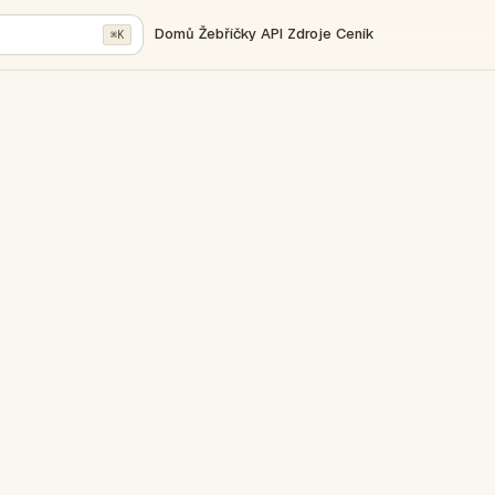
Domů
Žebříčky
API
Zdroje
Ceník
⌘K