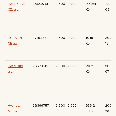
HAPPY END
25649761
2 500–2 999
2.5 mil.
1998-
CZ, a.s.
Kč
03
HORMEN
27154742
2 500–2 999
10 mil.
2004-
CE a.s.
Kč
13
Hotel Duo
26873583
2 500–2 999
20 mil.
2005-1
a.s.
Kč
07
Hyundai
28399757
2 500–2 999
658.2
2008-
Motor
mil. Kč
26