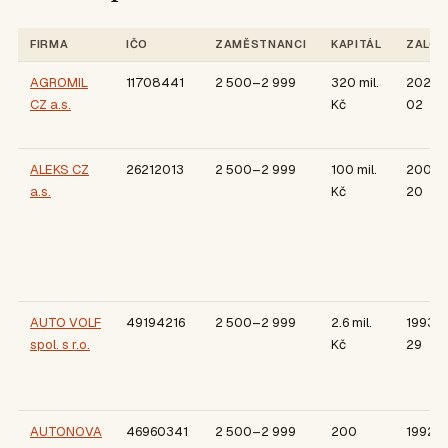
FIRMA
IČO
ZAMĚSTNANCI
KAPITÁL
ZALOŽ
AGROMIL
11708441
2 500–2 999
320 mil.
2021-
CZ a.s.
Kč
02
ALEKS CZ
26212013
2 500–2 999
100 mil.
2000-1
a.s.
Kč
20
AUTO VOLF
49194216
2 500–2 999
2.6 mil.
1993-0
spol. s r.o.
Kč
29
AUTONOVA
46960341
2 500–2 999
200
1992-0