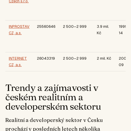
Czech s.r.o.
INPROSTAV
25560646
2 500–2 999
3.9 mil.
1999-
CZ, a.s.
Kč
14
INTERNET
26043319
2 500–2 999
2 mil. Kč
2002-
CZ, a.s.
09
Trendy a zajímavosti v
českém realitním a
developerském sektoru
Realitní a developerský sektor v Česku
prochází v posledních letech několika