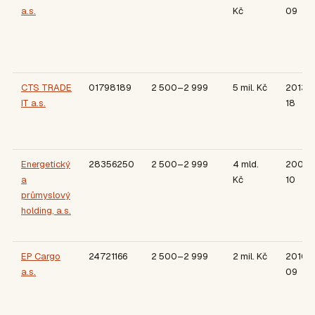
a.s.
Kč
09
CTS TRADE
01798189
2 500–2 999
5 mil. Kč
2013-
IT a.s.
18
Energetický
28356250
2 500–2 999
4 mld.
2009-
a
Kč
10
průmyslový
holding, a.s.
EP Cargo
24721166
2 500–2 999
2 mil. Kč
2010-
a.s.
09