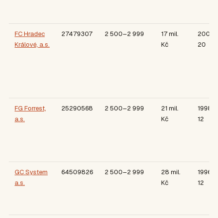
FC Hradec
27479307
2 500–2 999
17 mil.
2005-
Králové, a.s.
Kč
20
FG Forrest,
25290568
2 500–2 999
21 mil.
1998-
a.s.
Kč
12
GC System
64509826
2 500–2 999
28 mil.
1996-
a.s.
Kč
12