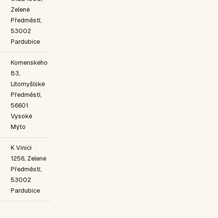
Zelené
Předměstí,
53002
Pardubice
Komenského
83,
Litomyšlské
Předměstí,
56601
Vysoké
Mýto
K Vinici
1256, Zelené
Předměstí,
53002
Pardubice