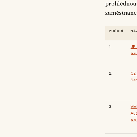
prohlédnout
zaměstnanc
POŘADÍ
NÁ
1.
JP
a.s.
2.
CZ
Ser
3.
VM
Aut
a.s.