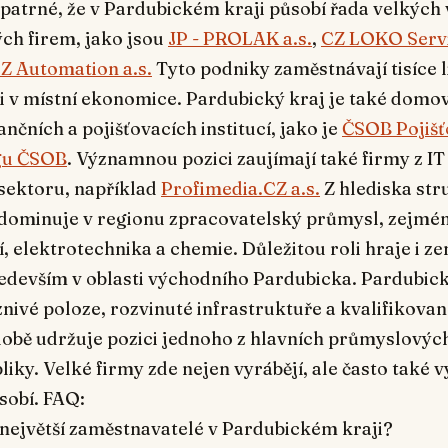
 patrné, že v Pardubickém kraji působí řada velkých
ých firem, jako jsou
JP - PROLAK a.s.
,
CZ LOKO Servic
 Automation a.s.
Tyto podniky zaměstnávají tisíce li
li v místní ekonomice. Pardubický kraj je také dom
ančních a pojišťovacích institucí, jako je
ČSOB Pojišťo
ngu ČSOB
. Významnou pozici zaujímají také firmy z IT
sektoru, například
Profimedia.CZ a.s.
Z hlediska str
ominuje v regionu zpracovatelský průmysl, zejmé
í, elektrotechnika a chemie. Důležitou roli hraje i ze
ředevším v oblasti východního Pardubicka. Pardubick
znivé poloze, rozvinuté infrastruktuře a kvalifikova
době udržuje pozici jednoho z hlavních průmyslovýc
iky. Velké firmy zde nejen vyrábějí, ale často také
sobí. FAQ:
 největší zaměstnavatelé v Pardubickém kraji?