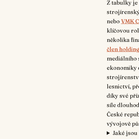
Z tabulky je
strojírensk
nebo
VMK CZ
klíčovou ro
několika fin
člen holdi
mediálního 
ekonomiky d
strojírenstv
lesnictví, p
díky své pří
síle dlouho
České republ
vývojově pů
Jaké jsou