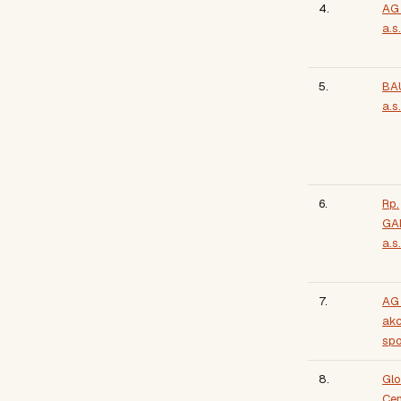
4.
AG
a.s.
5.
BA
a.s.
6.
Rp.
GA
a.s.
7.
AG 
akc
spo
8.
Glo
Cen