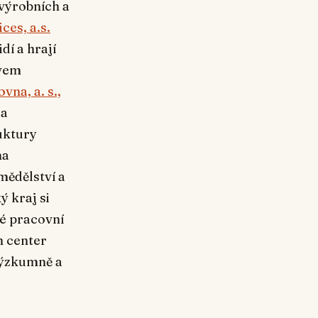
 výrobních a
es, a.s.
dí a hrají
ovem
vna, a. s.,
 a
uktury
na
mědělství a
ý kraj si
né pracovní
h center
 výzkumně a