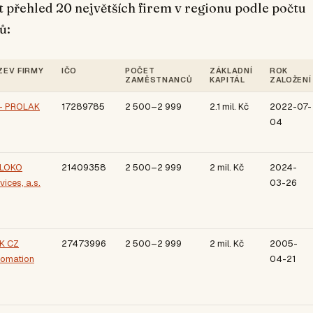
 přehled 20 největších firem v regionu podle počtu
ů:
ZEV FIRMY
IČO
POČET
ZÁKLADNÍ
ROK
ZAMĚSTNANCŮ
KAPITÁL
ZALOŽENÍ
 - PROLAK
17289785
2 500–2 999
2.1 mil. Kč
2022-07-
04
 LOKO
21409358
2 500–2 999
2 mil. Kč
2024-
vices, a.s.
03-26
K CZ
27473996
2 500–2 999
2 mil. Kč
2005-
omation
04-21