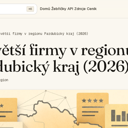
Domů
Žebříčky
API
Zdroje
Ceník
⌘K
jvětší firmy v regionu Pardubický kraj (2026)
ětší firmy v region
ubický kraj (2026
egion