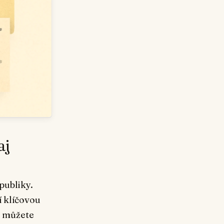
aj
ubliky.
í klíčovou
i můžete