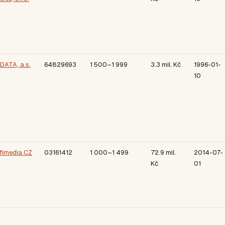
DATA, a.s.
64829693
1 500–1 999
3.3 mil. Kč
1996-01-
10
fimedia.CZ
03161412
1 000–1 499
72.9 mil.
2014-07-
Kč
01