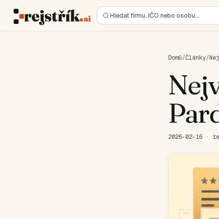
Hledat firmu, IČO nebo osobu…
Domů
/
Články
/
Ne
Nejv
Pard
2026-02-16 · r