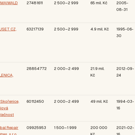
 MAIWALD
27481611
2 500–2 999
65 mil. Kč
2005-
08-31
USET CZ,
63217139
2 500–2 999
4.9 mil. Kč
1995-06-
30
28854772
2 000–2 499
21.9 mil.
2012-09-
LENICA,
Kč
24
Skořenice,
60112450
2 000–2 499
49 mil. Kč
1994-03-
iová
16
lečnost
bal Repair
09925953
1 500–1 999
200 000
2021-02-
tres, s.r.o.
Kč
16