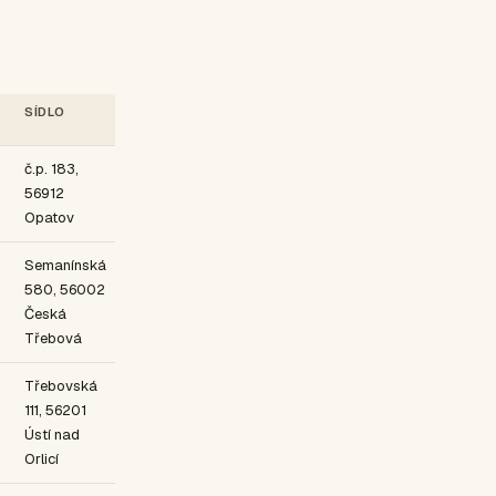
SÍDLO
č.p. 183,
56912
Opatov
Semanínská
580, 56002
Česká
Třebová
Třebovská
111, 56201
Ústí nad
Orlicí