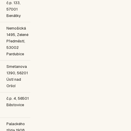
č.p. 133,
57001
Benátky
Nemošická
1495, Zelené
Předměstí,
53002
Pardubice
Smetanova
1390, 56201
Ústí nad
Orlicí
č.p. 4, 56501
Běstovice
Palackého
třída 1908,