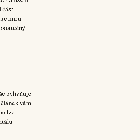
 část
uje míru
dostatečný
še ovlivňuje
o článek vám
ím lze
itálu