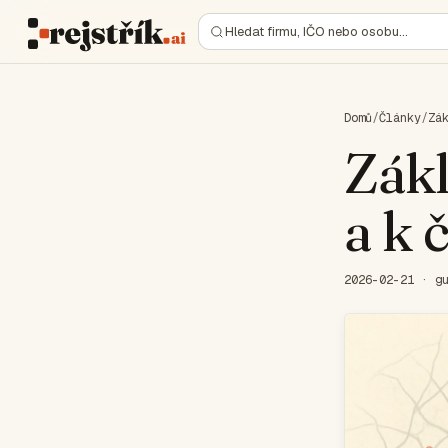
Hledat firmu, IČO nebo osobu…
Domů
/
Články
/
Zá
Zákl
a k 
2026-02-21 · g