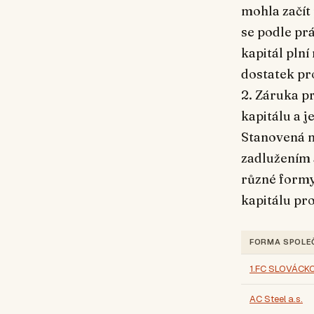
mohla začít 
se podle pr
kapitál plní
dostatek pr
2. Záruka pr
kapitálu a 
Stanovená m
zadlužením
různé formy
kapitálu pro
FORMA SPOLE
1.FC SLOVÁCKO,
AC Steel a.s.