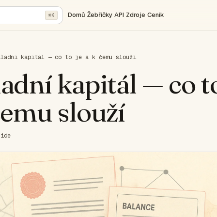
Domů
Žebříčky
API
Zdroje
Ceník
⌘K
kladní kapitál — co to je a k čemu slouží
adní kapitál — co to
čemu slouží
uide