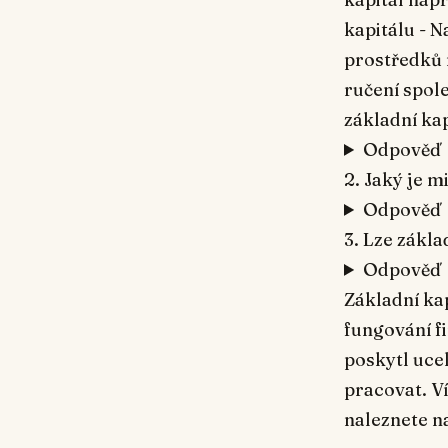
kapitálu - N
prostředků 
ručení spole
základní kap
Odpověď
2. Jaký je m
Odpověď
3. Lze zákl
Odpověď
Základní kap
fungování fi
poskytl ucel
pracovat. V
naleznete na 