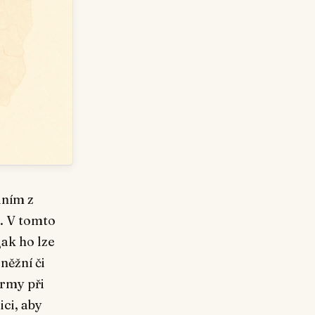
dním z
i. V tomto
jak ho lze
něžní či
irmy při
ici, aby