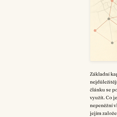
Základní kap
nejdůležitěj
článku se po
využít. Co j
nepeněžní vk
jejím založe