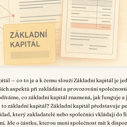
itál — co to je a k čemu slouží Základní kapitál je je
ších aspektů při zakládání a provozování společnost
díváme, co základní kapitál znamená, jak funguje a 
e to základní kapitál? Základní kapitál představuje pe
lad, který zakladatelé nebo společníci vkládají do f
ní. Jde o částku, kterou musí společnost mít k dispoz