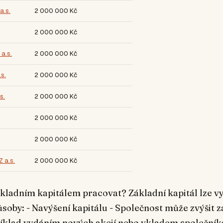
a.s.
2 000 000 Kč
2 000 000 Kč
a.s.
2 000 000 Kč
s.
2 000 000 Kč
s.
2 000 000 Kč
2 000 000 Kč
2 000 000 Kč
 a.s.
2 000 000 Kč
ákladním kapitálem pracovat? Základní kapitál lze vy
soby: - Navýšení kapitálu - Společnost může zvýšit z
říklad vydáním nových akcií nebo vkladem společníků