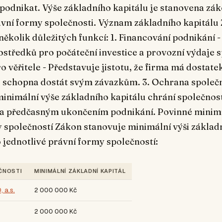
podnikat. Výše základního kapitálu je stanovena zák
ávní formy společnosti. Význam základního kapitálu
 několik důležitých funkcí: 1. Financování podnikání -
ostředků pro počáteční investice a provozní výdaje s
o věřitele - Představuje jistotu, že firma má dostate
je schopna dostát svým závazkům. 3. Ochrana společn
inimální výše základního kapitálu chrání společnos
 a předčasným ukončením podnikání. Povinné mini
 společností Zákon stanovuje minimální výši základ
 jednotlivé právní formy společností:
ČNOSTI
MINIMÁLNÍ ZÁKLADNÍ KAPITÁL
 a.s.
2 000 000 Kč
2 000 000 Kč