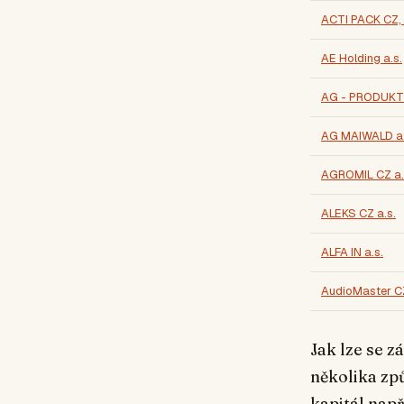
ACTI PACK CZ, 
AE Holding a.s.
AG - PRODUKT 
AG MAIWALD a.
AGROMIL CZ a.
ALEKS CZ a.s.
ALFA IN a.s.
AudioMaster CZ
Jak lze se z
několika způ
kapitál nap