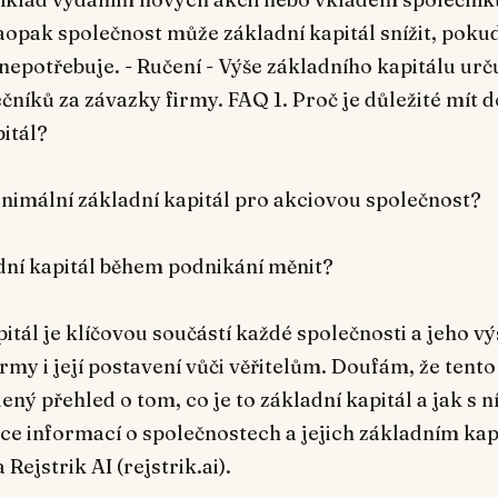
aopak společnost může základní kapitál snížit, pokud
nepotřebuje. - Ručení - Výše základního kapitálu urč
čníků za závazky firmy. FAQ 1. Proč je důležité mít 
itál?
inimální základní kapitál pro akciovou společnost?
adní kapitál během podnikání měnit?
itál je klíčovou součástí každé společnosti a jeho vý
rmy i její postavení vůči věřitelům. Doufám, že tent
ený přehled o tom, co je to základní kapitál a jak s n
íce informací o společnostech a jejich základním kap
Rejstrik AI (rejstrik.ai).