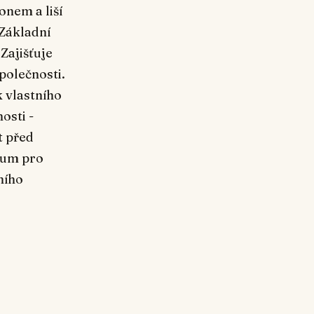
onem a liší
 Základní
 Zajišťuje
polečnosti.
k vlastního
osti -
t před
mum pro
ního