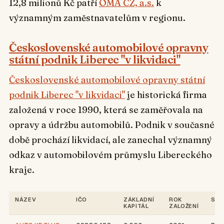
12,8 milionů Kč patří
OMA CZ, a.s.
k
významným zaměstnavatelům v regionu.
Československé automobilové opravny
státní podnik Liberec "v likvidaci"
Československé automobilové opravny státní
podnik Liberec "v likvidaci"
je historická firma
založená v roce 1990, která se zaměřovala na
opravy a údržbu automobilů. Podnik v současné
době prochází likvidací, ale zanechal významný
odkaz v automobilovém průmyslu Libereckého
kraje.
NÁZEV
IČO
ZÁKLADNÍ
ROK
SÍD
KAPITÁL
ZALOŽENÍ